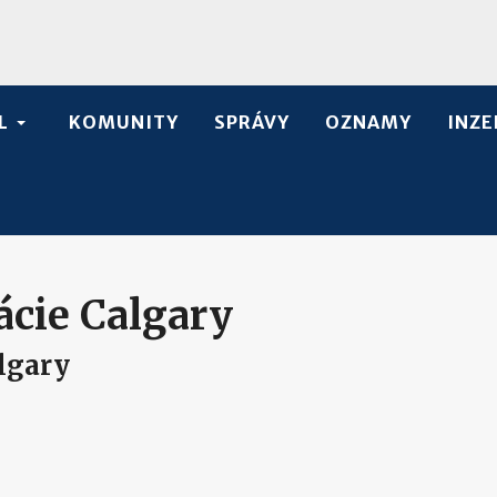
L
KOMUNITY
SPRÁVY
OZNAMY
INZE
ácie Calgary
lgary