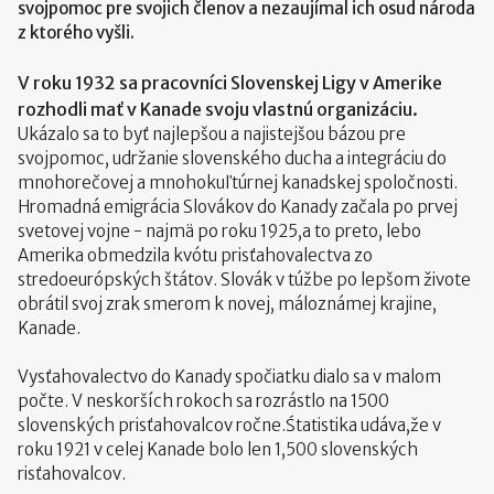
svojpomoc pre svojich členov a nezaujímal ich osud národa
z ktorého vyšli.
V roku 1932 sa pracovníci Slovenskej Ligy v Amerike
rozhodli mať v Kanade svoju vlastnú organizáciu.
Ukázalo sa to byť najlepšou a najistejšou bázou pre
svojpomoc, udržanie slovenského ducha a integráciu do
mnohorečovej a mnohokuľtúrnej kanadskej spoločnosti.
Hromadná emigrácia Slovákov do Kanady začala po prvej
svetovej vojne - najmä po roku 1925,a to preto, lebo
Amerika obmedzila kvótu prisťahovalectva zo
stredoeurópských štátov. Slovák v túžbe po lepšom živote
obrátil svoj zrak smerom k novej, máloznámej krajine,
Kanade.
Vysťahovalectvo do Kanady spočiatku dialo sa v malom
počte. V neskorších rokoch sa rozrástlo na 1500
slovenských prisťahovalcov ročne.Śtatistika udáva,že v
roku 1921 v celej Kanade bolo len 1,500 slovenských
risťahovalcov.