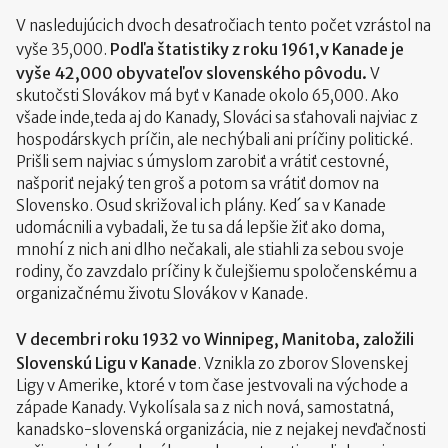
V nasledujúcich dvoch desaťročiach tento počet vzrástol na
Podľa štatistiky z roku 1961,v Kanade je
vyše 35,000.
vyše 42,000 obyvateľov slovenského pôvodu.
V
skutočsti Slovákov má byť v Kanade okolo 65,000. Ako
všade inde,teda aj do Kanady, Slováci sa sťahovali najviac z
hospodárskych príčin, ale nechýbali ani príčiny politické.
Prišli sem najviac s úmyslom zarobiť a vrátiť cestovné,
našporiť nejaký ten groš a potom sa vrátiť domov na
Slovensko. Osud skrižoval ich plány. Ked´ sa v Kanade
udomácnili a vybadali, že tu sa dá lepšie žiť ako doma,
mnohí z nich ani dlho nečakali, ale stiahli za sebou svoje
rodiny, čo zavzdalo príčiny k čulejšiemu spoločenskému a
organizačnému životu Slovákov v Kanade.
V decembri roku 1932 vo Winnipeg, Manitoba, založili
Slovenskú Ligu v Kanade
. Vznikla zo zborov Slovenskej
Ligy v Amerike, ktoré v tom čase jestvovali na východe a
západe Kanady. Vykolísala sa z nich nová, samostatná,
kanadsko-slovenská organizácia, nie z nejakej nevďačnosti