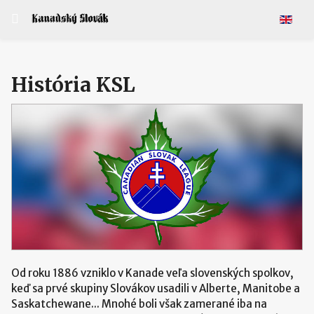
Vyberte 
História KSL
Od roku 1886 vzniklo v Kanade veľa slovenských spolkov,
keď sa prvé skupiny Slovákov usadili v Alberte, Manitobe a
Saskatchewane... Mnohé boli však zamerané iba na