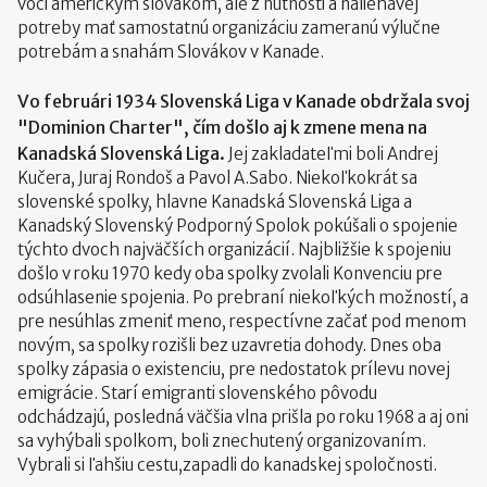
voči americkým slovákom, ale z nutnosti a naliehavej
potreby mať samostatnú organizáciu zameranú výlučne
potrebám a snahám Slovákov v Kanade.
Vo februári 1934 Slovenská Liga v Kanade obdržala svoj
"Dominion Charter", čím došlo aj k zmene mena na
Kanadská Slovenská Liga.
Jej zakladateľmi boli Andrej
Kučera, Juraj Rondoš a Pavol A.Sabo. Niekoľkokrát sa
slovenské spolky, hlavne Kanadská Slovenská Liga a
Kanadský Slovenský Podporný Spolok pokúšali o spojenie
týchto dvoch najväčších organizácií. Najbližšie k spojeniu
došlo v roku 1970 kedy oba spolky zvolali Konvenciu pre
odsúhlasenie spojenia. Po prebraní niekoľkých možností, a
pre nesúhlas zmeniť meno, respectívne začať pod menom
novým, sa spolky rozišli bez uzavretia dohody. Dnes oba
spolky zápasia o existenciu, pre nedostatok prílevu novej
emigrácie. Starí emigranti slovenského pôvodu
odchádzajú, posledná väčšia vlna prišla po roku 1968 a aj oni
sa vyhýbali spolkom, boli znechutený organizovaním.
Vybrali si ľahšiu cestu,zapadli do kanadskej spoločnosti.