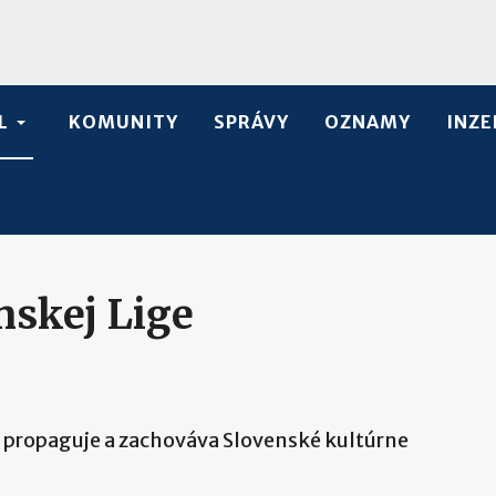
L
KOMUNITY
SPRÁVY
OZNAMY
INZE
nskej Lige
 propaguje a zachováva Slovenské kultúrne