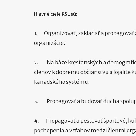
Hlavné ciele KSL sú:
Organizovať, zakladať a propagovať 
1.
organizácie.
Na báze kresťanských a demografick
2.
členov k dobrému občianstvu a lojalite ku
kanadského systému.
Propagovať a budovať ducha spoluprá
3.
Propagovať a pestovať športové, kultú
4.
pochopenia a vzťahov medzi členmi org