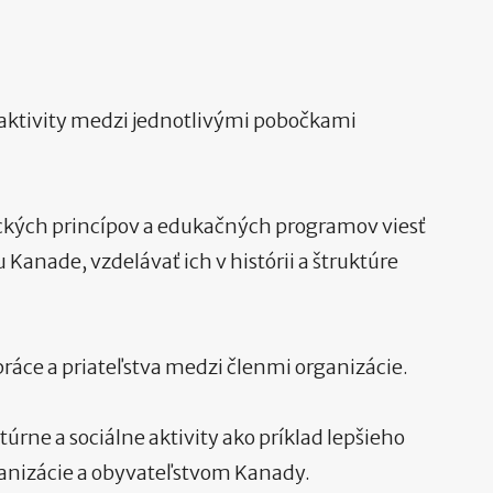
aktivity medzi jednotlivými pobočkami
ých princípov a edukačných programov viesť
 Kanade, vzdelávať ich v histórii a štruktúre
ce a priateľstva medzi členmi organizácie.
rne a sociálne aktivity ako príklad lepšieho
anizácie a obyvateľstvom Kanady.