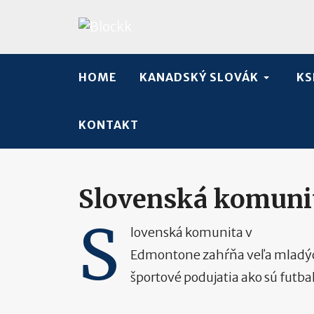
HOME
KANADSKÝ SLOVÁK
KS
KONTAKT
Slovenská komuni
S
lovenská komunita v
Edmontone zahŕňa veľa mladých 
športové podujatia ako sú futba