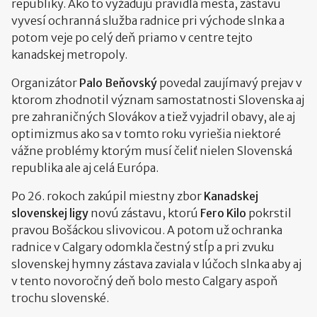
republiky. Ako to vyžadujú pravidlá mesta, zástavu
vyvesí ochranná služba radnice pri východe slnka a
potom veje po celý deň priamo v centre tejto
kanadskej metropoly.
Organizátor
Palo Beňovský
povedal zaujímavý prejav v
ktorom zhodnotil význam samostatnosti Slovenska aj
pre zahraničných Slovákov a tiež vyjadril obavy, ale aj
optimizmus ako sa v tomto roku vyriešia niektoré
vážne problémy ktorým musí čeliť nielen Slovenská
republika ale aj celá Európa.
Po 26. rokoch zakúpil miestny zbor
Kanadskej
slovenskej ligy
novú zástavu, ktorú
Fero Kilo
pokrstil
pravou Bošáckou slivovicou. A potom už ochranka
radnice v Calgary odomkla čestný stĺp a pri zvuku
slovenskej hymny zástava zaviala v lúčoch slnka aby aj
v tento novoročný deň bolo mesto Calgary aspoň
trochu slovenské.