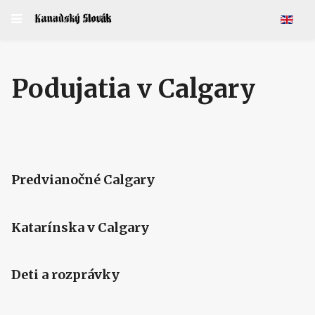
Vyberte 
Podujatia v Calgary
Predvianočné Calgary
Katarínska v Calgary
Deti a rozprávky