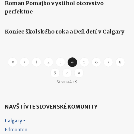
Roman Pomajbo vystihol otcovstvo
perfektne
Koniec školského roka a Deň detí v Calgary
1
2
3
4
5
6
7
8
9
Strana 4 z 9
NAVŠTÍVTE SLOVENSKÉ KOMUNITY
Calgary
Edmonton