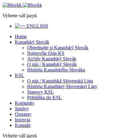
Vyberte váš jazyk
Home
Kanadský Slovák
Objednajte si Kanadský Slovák
Najnovšie čísla KS
Archív Kanadský Slovák
O nás / Kanadský Slovák
História Kanadského Slováka
KSL
O nás / Kanadská Slovenská Liga
História Kanadskej Slovenskej Ligy
Stanovy KSL
Prihláška do KSL
Komunity
Správy
Oznamy
Inzercia
Kontakt
Vyberte váš jazyk