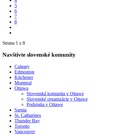
4
5
6
7
8
Strana 1 z 8
Navštívte slovenské komunity
Calgary
Edmonton
Kitchener
Montreal
Ottawa
Slovenská komunita v Ottawe
Slovenské organizácie v Ottawe
Podujatia v Ottawe
Sarnia
St. Catharines
Thunder Bay
Toronto
Vancouver