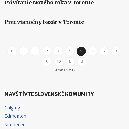
Privítanie Nového roka v Toronte
Predvianočný bazár v Toronte
1
2
3
4
5
6
7
8
9
10
Strana 5 z 12
NAVŠTÍVTE SLOVENSKÉ KOMUNITY
Calgary
Edmonton
Kitchener